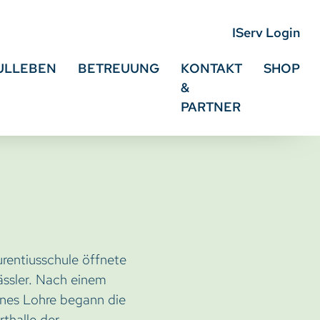
IServ Login
ULLEBEN
BETREUUNG
KONTAKT
SHOP
&
PARTNER
rentiusschule öffnete
lässler. Nach einem
nnes Lohre begann die
thalle der